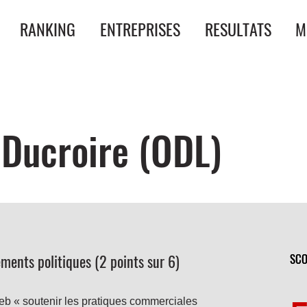
RANKING
ENTREPRISES
RESULTATS
M
 Ducroire (ODL)
ents politiques (2 points sur 6)
SCO
SCO
eb « soutenir les pratiques commerciales