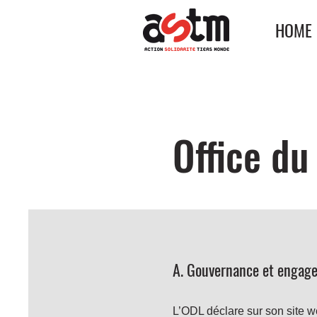
HOME
Office du
A. G
ouvernance et engagem
L’ODL déclare sur son site w